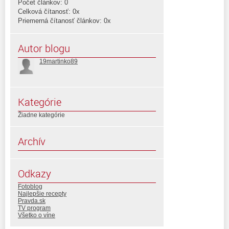
Počet článkov: 0
Celková čítanosť: 0x
Priemerná čítanosť článkov: 0x
Autor blogu
19martinko89
Kategórie
Žiadne kategórie
Archív
Odkazy
Fotoblog
Najlepšie recepty
Pravda.sk
TV program
Všetko o víne