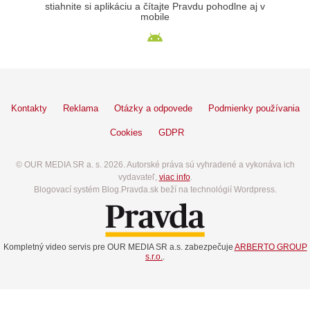
stiahnite si aplikáciu a čítajte Pravdu pohodlne aj v
mobile
Kontakty
Reklama
Otázky a odpovede
Podmienky používania
Cookies
GDPR
© OUR MEDIA SR a. s. 2026. Autorské práva sú vyhradené a vykonáva ich
vydavateľ,
viac info
.
Blogovací systém Blog.Pravda.sk beží na technológií Wordpress.
Kompletný video servis pre OUR MEDIA SR a.s. zabezpečuje
ARBERTO GROUP
s.r.o.
.