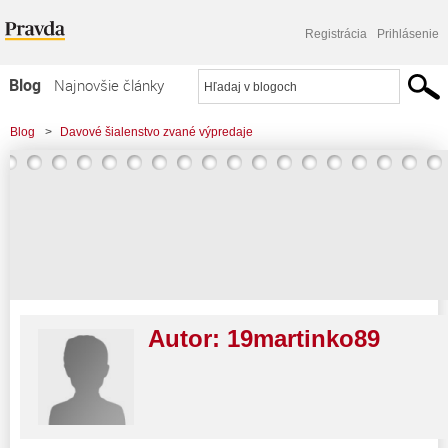
Registrácia
Prihlásenie
Blog
Najnovšie články
Najčítanejšie články
Blog
>
Davové šialenstvo zvané výpredaje
Najkomentovanejšie články
Zoznam blogov
Komerčné blogy
Autor:
19martinko89